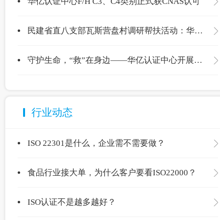
华亿认证中心F/H C3、C4类别正式获CNAS认可
民建省直八支部瓦斯营盘村调研帮扶活动：华亿认证中心爱心捐赠温暖校园
守护生命，“救”在身边——华亿认证中心开展应急救护专项培训
行业动态
ISO 22301是什么，企业需不需要做？
食品行业接大单，为什么客户要看ISO22000？
ISO认证不是越多越好？