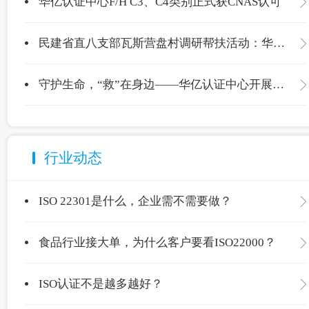
华亿认证中心F/H C3、C4类别正式获CNAS认可
民建省直八支部瓦斯营盘村调研帮扶活动：华亿认证中心爱心捐赠温暖校园
守护生命，“救”在身边——华亿认证中心开展应急救护专项培训
行业动态
ISO 22301是什么，企业需不需要做？
食品行业接大单，为什么客户要看ISO22000？
ISO认证不是越多越好？