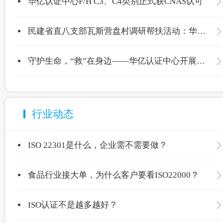
华亿认证中心F/H C3、C4类别正式获CNAS认可
民建省直八支部瓦斯营盘村调研帮扶活动：华亿认证中心爱心捐赠温暖校园
守护生命，“救”在身边——华亿认证中心开展应急救护专项培训
行业动态
ISO 22301是什么，企业需不需要做？
食品行业接大单，为什么客户要看ISO22000？
ISO认证不是越多越好？