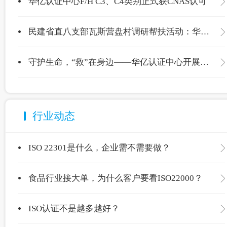
华亿认证中心F/H C3、C4类别正式获CNAS认可
民建省直八支部瓦斯营盘村调研帮扶活动：华亿认证中心爱心捐赠温暖校园
守护生命，“救”在身边——华亿认证中心开展应急救护专项培训
行业动态
ISO 22301是什么，企业需不需要做？
食品行业接大单，为什么客户要看ISO22000？
ISO认证不是越多越好？