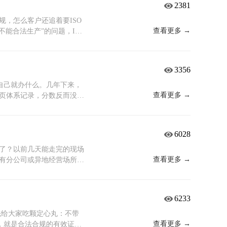
2381
哪些业务必须先恢复？每项
事发前，没有认真回答过这
，怎么客户还追着要ISO
一套成体系的业务中断应对机
查看更多 →
不能合法生产”的问题，ISO
出优先级；再评估可能导致
风险”的问题。一个管资格，
方案，明确时间目标、所需
合了HACCP的危害分析法和
案是否有效，定期评审是否
链条上哪些环节容易出问
3356
的方案，效果是未知的。真
差能纠、纠完能改。做认证
程才靠得住。和应急预案的
要有记录。 那到底哪些业
自己就办什么。几年下来，
O 22301是一套管理体
，你的客户是谁？ 如果面
查看更多 →
页体系记录，分数反而没多
框架。在这个框架下，无论
明确写着ISO 22000
求拥有，不问用途。 一、
织都有一套清晰的决策流程
大型商超和连锁餐饮的供应
，有一道基础门槛是所有企
，不是全部。来自供应链上
000在里边占的分值不低，
产品和服务稳定可靠，经得起抽
6028
它的供应链审核里往往会出
 预制菜、冷链即食、婴幼
 45001：保证员工健康安全
这不是额外要求，是基本的
的危害分析记录、关键控制
环境、人，是进入主流供应
慢了？以前几天能走完的现场
定性，如果核心供应商没有
O 22000日常运行中就
能保证100%中标，但没
查看更多 →
有分公司或异地经营场所
里，这项能力已经不是加分
欧美、东南亚采购商不见得
补强地基打牢之后，上面该
少老板的第一反应是：机构
都没有。它管的是“活下
理语言，有这张证，双方沟通
核心需求，补最关键的认
你守住最后一道防线。一、
网络攻击能不能完全防住，不是
场，客户对这些没有要求，
性： ISO 27001（信
规则，其中重要的一点就是：
6233
来。核心业务能否在设定时
，最好提前规划。获证的周
IT服务管理）——证明交付流
单场所最低审几天、多场所
，联系方式是否在人员变动
够。一句话总结：客户是
周期的安全性和合规
处理”的空间，现在彻底堵死
？先给大家吃颗定心丸：不带
中断场景，就是能不能守住
面，只讲规则。
明从研发到上市后的风险管控能
阶段到二阶段至少隔五个工
查看更多 →
，就是合法合规的有效证