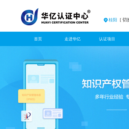
[ 切
桂阳
首页
走进华亿
认证项目