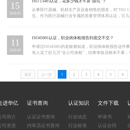
ISO 13485认证，花多少钱才不算“踩坑”？
15
确认是否仍为有效；记录下次监督审核截止日期，设置
企业人员少、流程简单，文件和记录准备起来很快，一
企业固定工作安排，预留充足时间与资源。监管覆盖日
中大型企业部门多、流程交叉，内部梳理和协调需要更
从事医疗器械、耗材生产及设备销售的朋友，对“ISO 13
2026-05
及时发现并追责。证书的效力在于持续管理，而非一次
些。 前期准备是否充分ISO9001认证并不是从零开
生。作为医疗器械行业专属的质量管理体系认证，它几
按照标准要求进行规范和呈现。如果日常运行本身就比
本门槛”。无论是日常合规运营、参与招投标，还是规
会更稳、更短。所以，建议企业在启动认证前，先做一
均为不可或缺的硬性条件。然而，众多企业管理者最关
样整个流程会更顺畅。 证书管几年？ISO9001证书的
认证，究竟需要投入多少费用？以下做个简单的梳理。无统一
ISO45001认证，职业病体检报告到底交不交？
11
特别注意：不是拿到证就可以高枕无忧了。每年都要做
并非标准化商品，其费用因企业实际情况而异，更接近
为“年度体检”，目的是确认企业的质量管理体系持续
价的主要因素包括：企业实际人数、经营范围、认证机
申请过ISO45001的老板都知道，职业病体检报告这
2026-05
才能继续正常使用。如果忽略年审，证书会被暂停甚至
询服务成本等。 上述变量共同决定了最终的认证投入
有人花了好几万“全公司体检”，结果审核员根本不看
信任，还可能错失招标机会。 到期怎么办？证书满3
常由多部分组成。其中，审核费按审核人·日数计算，
住认证进度。到底怎么判断？今天换个角度说清楚。 一
评）。建议在证书到期前2个月左右做准备。如果等过
业规模与认证范围；证书费与年金通常按年度收取。此
讲一个真实案例。南京一家做企业办公软件的公司，老板听
失效了，只能重新申请，时间和费用成本都会增加，得
一般由企业另行承担。首次取证后，企业还需每年接受
职业病体检报告，没多想就让全体员工——包括行政、
1
首页
上一页
2
3
4
5
6
期：一般1-2个月，视企业规模和准备情况而定证书有
行再认证。了解这一费用结构，有助于企业合理预估首
全套职业病专项体检，花费数万元。结果审核员到现场
审到期提醒：提前2个月准备，避免证书失效把这两个
免仅关注初次报价而忽略长期成本。一句忠告切勿仅因
粉尘、化学毒物、噪声等任何法定职业病危害因素，普
进，ISO9001证书就能持续有效，企业做事也更有底气
的根本目的在于规范内部管理、防范经营风险、顺畅通
专项报告用不上。老板当场哭笑不得，这钱纯属白花。
导致审核流于形式、体系文件与实操脱节，在后续检查
直接亮红灯反过来看，某家具制造厂的喷漆车间，工人
其损失将远超初始节省的认证费用。
等有机溶剂。工厂为了省事，只给员工做了普通体检。
走进华亿
证书查询
认证知识
文件下载
《职业病防治法》，喷漆岗位属于明确的职业病危害作
查，普通体检不予认可。结果认证暂停，工厂紧急补做
公司简介
认证证书查询
行业动态
申请书
久才重新审核。 再比如，一家小型陶瓷厂的投料岗，
公司资质
内审员证书查询
行业标准
认证合同
职时没有做粉尘作业的专项体检，审核员直接开出不符