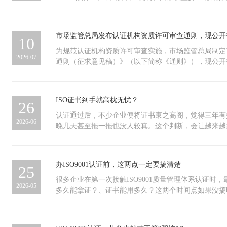
底线的问题。总结这套体系的核心逻辑不复杂：排清楚
力，覆盖制造商、流通商、零部件供应商及AI诊断软件
作日，这五天不是空等，是留给企业把一阶段发现的问
件，绝不是假证，也不是无效证。那带标和不带标，区
条业务的容忍中断时间，建立明确的响应程序和职责分
业，甲方看重工程质量和全过程管理能力： GB/T 50
很简单：问题解决在前端，别等证书到手再补救。现场
句话：含金量不同。带CNAS标，意味着发证机构本身
题，根据业务变化持续调整。它不会让企业不出事，但
管理规范）——在ISO 9001基础上增加施工行业特
一现场覆盖，少跑一个地方、少算一天人日，都属于程
审，具备国家级权威背书。这张证书不仅在国内被高度
市场监管总局发布认证机构资质许可审查通则，现公开
不慌乱。很多企业觉得可以再等等，等业务再大一点、
10
过程控制、竣工验收全流程。 食品加工、农副产品类
个角落都经得起核查，证书才有分量。三、压缩时间的
——你的客户、合作方、招标方，在任何地方都能查到
再说。但业务连续性管理有一个基本特征——真正需要
全和品控能力： ISO 22000——全链条风险预防HA
果把该审10天的压成5天，或者选择性跳过场所，一旦
证书合法能用，但缺少这层光环。那到底该怎么选？其
为规范认证机构资质许可审查实施，市场监管总局制定
2026-07
间从零开始搭建了。
出口基本是强制要求 三、不堆证书，按需下注每增加
证书直接撤销。更麻烦的是连锁反应：撤销之日起一年
则：优先选带标的。具体来说，这么判断：第一，如果
通则（征求意见稿）》（以下简称《通则》），现公开
审核费、维护人力。如果这些投入换不回中标率提升，
系须再运行满3个月才能重新提交。加上重新审核和整
府采购项目——建议带标。这类项目招标文件里十有八
则、申请与受理、现场核查与专家评审、审查决定与后
位的打法只有两步：先铺好三体系这条“标准跑道”，
年。这一年里很多招投标资质门槛你都过不去，一个项
CNAS标识的认证证书”。一旦不带标，有时候连资格
别明确了认证机构资质许可审查通则的制定目的与依据
市场的甲方要求，选择一两项“定制装备”；这样做的
成本相比，这笔账不难算。四、审核慢下来，证书才能
二，大客户验厂，带标更有说服力。很多大企业验厂时
容、申请与受理程序、以及审查原则等内容。意见征求的截
ISO证书到手就高枕无忧？
26
精准、体系能真正落地运行，而不是年底突击补记录应
过场”，但新规之后，每个签字的审核员都要对审核计
严格。带标的证书能让对方一眼就看出你的管理体系建
日。为规范认证机构资质许可审查实施，统一审批标准
实在话：别打听别人办了什么证，先问自己三个问题—
衍，每一页审核记录都在为证书的真实性添砖加瓦。投
的，合作信任感立刻拉满。第三，哪怕是内部规范管理
起草了《认证机构资质许可审查通则（征求意见稿）》
认证通过后，不少企业便将证书束之高阁，觉得三年有
2026-06
质？竞争对手靠哪项认证拿过加分？未来三年要进的市
要确认你有真实运行的管理体系。如果你的证经不起倒
得“我就内部用用，不带标省钱”。但实际想想：带标
意见反馈截止日期为2026年8月8日。公众可通过以下
晚几天甚至拖一拖也没人较真。这个判断，会让越来越
想透彻了再动手。把三体系这块“压舱石”放稳，再围绕
埋雷。真正有含金量的证书，从来不是赶出来的，而是
顺手把企业公信力提升了。以后拓展业务、对接新客户
录市场监管总局网站（网址：https://www.samr.gov.
证书失效后仍对外展示，性质已不亚于资质造假。查实
这是用最低成本撬动最高竞标效率的正解，也是合规建
路，从来不是最快的路，但一定是最稳的路。
时间重新升级认证。从长远看，性价比反而更高。当然
的“征集调查”提出意见。二、通过电子邮件将意见发送
接的是，投标资格被取消、合作方终止考察等等这些连
且证书只用在一个非常封闭的场景——比如仅用于某一
rzjgglc@samr.gov.cn，邮件主题请注明“《认证
绝非小事。三项基本规则，不容含糊：证书有效期 3
办ISO9001认证前，这两点一定要搞清楚
25
且对方明确接受不带标，那可以考虑不带标。 最后提
稿）》意见”字样。三、通过信函邮寄至北京市海淀区
督审核，两次间隔 不得超过12个月；续审工作须 提前
标，务必确认发证机构在国家认监委官网有备案。这是
证监管司（邮政编码：100088），并在信封上注明“
期完成。超期未审，证书先暂停、后撤销。撤销即作废
很多企业在第一次接触ISO9001质量管理体系认证时
2026-05
二，别被“带标贵很多”吓到。实际市场上，带标和不
（征求意见稿）》意见”字样。附件：1.《认证机构资
重新走完全部认证流程。尤为关键的是，因企业自身原
多久能拿证？、证书能用多久？这两个时间点如果没搞
那么大，但带来的价值差距却是指数级的。说到底，认
稿）》2.《认证机构资质许可审查通则（征求意见稿
销之日起一年内，所有认证机构不受理其重新认证申请
度，重则出现证书失效、需要重新申请的局面。今天就
来铺路。能带标，就带标。 多花一点钱，换来的是更
2026年7月9日
失的不仅是当下——接下来整整一年，企业都无法获得
清楚。 拿证要多久？从正式启动到顺利拿证，正常情况
行权和更多潜在的商业机会——这笔账，怎么算都划算
质支撑的业务机会，全部无缘参与。当前应立即落实的
么有的企业快，有的企业慢？主要跟两个因素有关：企