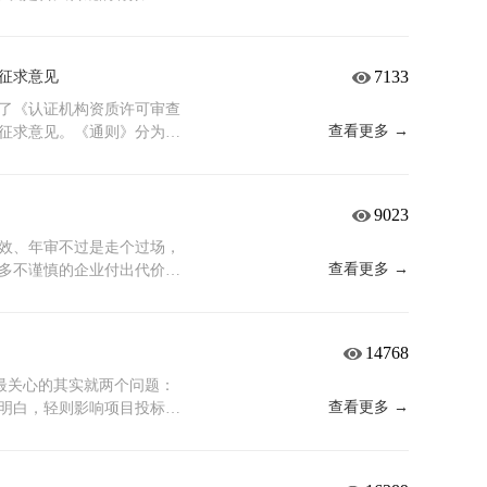
哪些业务最不能停，设定每
等新兴领域 建筑施工类企
题真正改到位。新规的逻辑
别到底在哪？核心区别就一
工，通过演练验证和发现问
430（工程建设施工企业质量
是第二条。 多场所必须逐
通过了国家认可委的严苛评
能让企业出事之后有章法、
有要求，覆盖投标、施工策划、
序违规。合规没有捷径，每
认可，还能实现全球互认
7133
征求意见
等客户提要求、等真正遇到
企业，甲方追问的是食品安
代价，多数人扛不住机构如
并信任这张证书。不带标，
它的时候，往往已经没有时
CCP——生产过程关键点控制，
被抽查，处罚明确且唯一：
实不用太纠结，记住一个原
了《认证机构资质许可审查
一项认证，就要花咨询费、
内不能重新申请；期满后体
你要投标，尤其是国企、政
查看更多 →
征求意见。《通则》分为总
就是纯粹的利润损耗。高段
改，重新拿证普遍超过一
九会明确要求“需提供带
续管理、附则五个部分，分
确保有参赛资格；再对照目标
目的损失跟压缩审核时间的
审查都过不了，直接出局。第
、适用范围、审查方式与内
好处很直接：成本可控、投标
硬起来有人说认证就是“走
，对供应商的资质审核非常
止日期为2026年8月8
9023
付检查。最后，送各位一句
划负责。正因为没人敢敷
设是扎实的、经得起推敲
和工作程序，市场监管总局
—标书里明确要求哪些资
标要这张证，是因为甲方需
，带标也不亏。有人觉
，现向社会公开征求意见，
效、年审不过是走个过场，
场，卡脖子的是哪套标准？
查，拿着它投标就是给自己
不仅能满足内部管理需求，还
途径和方式反馈意见：一、登
查看更多 →
多不谨慎的企业付出代价。
业务方向精准补充“弹药”。
一天一天审出来的。合规的
，随时拿得出手，不用再花
cn），通过首页“互动”栏目中
后，罚款几乎是起步，更直
设最务实的一条路。
，如果你的预算相对有限，
至：邮箱：
锁反应，对任何一家企业都
个小型合作方的基础门槛，
机构资质许可审查通则（征求意见
年，到期即止；每年须接受监
14768
醒两点：第一，无论带不带
马甸东路9号市场监管总局认
3至6个月 启动，确保流程按
底线，也是合法性根基。第
《认证机构资质许可审查通则
，无法申请恢复，企业只能
，最关心的其实就两个问题：
带标的价格差异并没有想象中
质许可审查通则（征求意见
因导致证书被撤销的，自撤
查看更多 →
明白，轻则影响项目投标进
证不是买张纸，是为企业未
）》起草说明市场监管总局
。这意味着，一旦错过，损
把这两个关键节点一次性说
高的公信力、更广的市场通
新的认证，期间所有需要资
下需要1到2个月。 那为什
。
事项：核实证书当前状态，
业规模和业务复杂程度小型