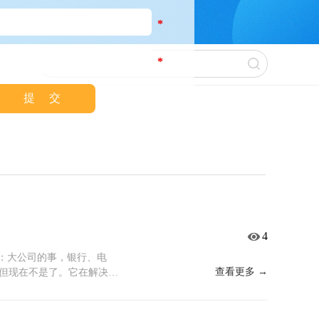
*
*
！
4
是：大公司的事，银行、电
查看更多 →
但现在不是了。它在解决什
了，订单交不出去。环评、
经验。但业务突然中断，情
，而且往往不在常规管理体