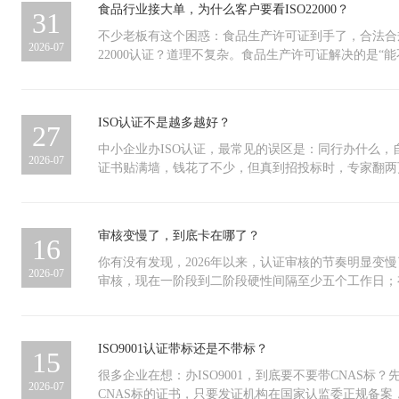
食品行业接大单，为什么客户要看ISO22000？
31
系的覆盖范围内。遇到这种情况，几个问题需要回答：
业务能停多久？谁来负责？资源从哪里来？不少企业在
不少老板有这个困惑：食品生产许可证到手了，合法合规
2026-07
些问题。ISO 22301做的就是这件事。它帮企业建立
22000认证？道理不复杂。食品生产许可证解决的是“能
制：先做业务影响分析，把业务活动按中断后的损失排
22000回答的是“日常管理中能不能持续管住食品安全
核心业务中断的风险类型；然后制定具体的响应和恢复
一个管方法。 ISO 22000本质上就是一套方法论，融
资源、负责人员、操作步骤；最后通过定期演练验证方
PDCA的持续改进逻辑。通俗说，就三件事：找出生产
ISO认证不是越多越好？
27
跟得上业务变化，定期整改补上发现的问题。没演练过
题，针对这些环节设监控点，然后确保记录可查、出偏
出事的时候临时翻手册来不及，只有形成肌肉记忆的流
的时候，核心原则就一条：写到的都要做到，做到的都
中小企业办ISO认证，最常见的误区是：同行办什么，
2026-07
区别很多企业已经有一些应急预案，针对的是特定场景。IS
务离了这张证真不行？问自己两个问题就清楚了。第一
证书贴满墙，钱花了不少，但真到招投标时，专家翻两
系，不是针对某一个具体事件类型，而是建立一个通用
向学校食堂、机关单位、医院供餐这类项目，招标文件里通常
大帮助。问题不在认证本身，而在“集邮式”心态——只
触发中断的是供应商断供、系统宕机还是场所封闭，组
列为资格项。资格项的意思是，缺了就出局，不商量。
无通吃标准，有入门关ISO门类繁多，但无论哪个赛道
和资源调用机制。应急预案是管理体系的输出产物之一
商审核表上，食品安全管理体系也是独立板块，ISO 22
业都必须跨过去的—ISO三体系：ISO 9001：保证
审核变慢了，到底卡在哪了？
16
的压力当一家大企业自身建立了业务连续性管理体系，
缺了总分不够，合作启动不了。 第二，你做什么产品？
检ISO 14001：保证环境管理受控合规，经得起核查ISO
现相应要求——关键供应商也需要具备业务恢复能力。
儿辅食这类高风险品类，客户派来的验厂团队会查看你
有制度保障，经得起追问 这三条管住了企业的产品、
你有没有发现，2026年以来，认证审核的节奏明显变
2026-07
管理逻辑。大企业的业务连续性依赖于上游供应链的稳
点监控数据、追溯演习报告和纠偏记录。这些材料恰恰是IS
链、参与政企招标、通过大客户验场的最低入场资格。不
审核，现在一阶段到二阶段硬性间隔至少五个工作日；
恢复计划，大企业自己的体系就存在缺口。在一些行业
要维护的，临时补不出来。 出口业务也是类似道理。
有它，你连投标的资格都没有。 二、铺好基础，按需
的，审核员必须逐一实地审核，路途时间计入计划。不
项，而是准入门槛。没有对应的管理体系，连投标资格
熟悉其他国家的法规，但ISO 22000是全球通用的管
加什么，取决于你在哪条赛道上竞争。盯准自己行业的
是不是在故意拖时间？恰恰相反。慢下来，是规则在替
来”ISO 22301管理的不是事故本身。火灾、断供、
成本低很多。 当然，如果只供本地零散小店、农贸市
证。软件、信息技术类企业，甲方最在意数据安全和服务稳定
新规把模糊地带全堵死了2026年施行的新版认证监管
ISO9001认证带标还是不带标？
15
它能保证的。它管理的是事故发生后，业务能不能活下
确实不用急着办。但凡业务规划中有上述任何一类方向
息安全管理）——证明数据资产有保障ISO 20000（
把所有弹性空间全部量化。一阶段与二阶段间隔多久、
间内恢复，职责分工是否明确，操作程序是否经过验证
期通常在一个月内，等客户通知来了再办，时间永远不
程可量化 医疗器械类企业，甲方关注的是产品全生命
人日怎么累加，全部白纸黑字写进规章。过去靠“灵活
很多企业在想：办ISO9001，到底要不要带CNAS标
2026-07
后及时更新——这些事不出事看不出价值，但一旦触发
谁，产品给谁，决定了这张证值不值得办。市场不讲情
性： ISO 13485（医疗器械质量管理体系）——证
了。 二、两条硬杠杠，谁都绕不过间隔是第一条。 一
CNAS标的证书，只要发证机构在国家认监委正规备案