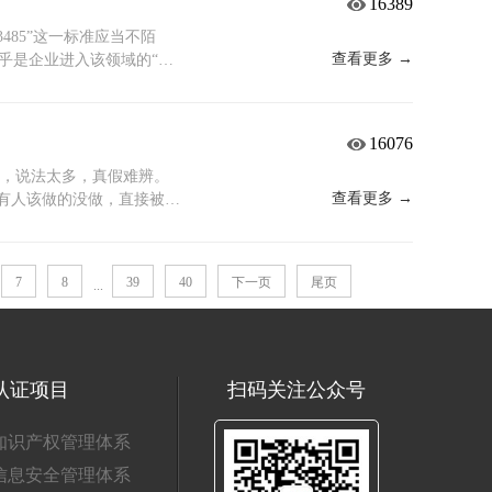
16389
提前预警；将年度审核纳入
个多月拿证是很常见的。而
趋全面，任何疏忽都可能被
多时间，节奏自然会慢一
485”这一标准应当不陌
认定。
始，而是把企业现有的管理方式
查看更多 →
乎是企业进入该领域的“基
较规范，材料齐全，周期就
划产品出口业务，这一证书
次内部梳理，明确分工，这
注的问题往往是：取得这一
有效期是3年。但有一点需要
定价ISO 13485认证
16076
一次监督审核——可以理解
于一份“定制方案”。影响定
有效运行。年审通过了，证书
构资质与收费标准、以及咨
件事，说法太多，真假难辨。
撤销，到时候不仅影响客户
。费用构成解析认证费用通
查看更多 →
；有人该做的没做，直接被卡
年到期前，需要做再认证（复
是主要浮动部分，取决于企
笔实实在在的“冤枉钱”先
期了再想起来，证书就已经
外，审核员的差旅食宿费用
说ISO45001必须要有
不偿失。 总结一下拿证周
监督审核，证书到期前需进
人事、程序员——都去做了
7
8
39
40
下一页
尾页
...
效期：3年，每年需做一次年
年及后续年度的总投入，避
后明确表示：你们没有接触
时间点掌握好，按节奏推
低价而选择认证路径。认证
通入职体检就足够了，这份
。
过客户审核。若因追求低价
 这些岗位不做报告，认证
或招投标环节中出现问题，
长期接触苯系物、乙酸乙酯
审核员一看就指出：根据
认证项目
扫码关注公众号
业，必须做专项职业健康检
职业病体检，前后耽误了很
知识产权管理体系
现场粉尘浓度较高。工人入
信息安全管理体系
合项。这些都说明：只要岗