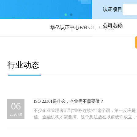
认证项目
公司名称
华亿认证中心F/H C3、C4类别正式获CNAS认可
行业动态
ISO 22301是什么，企业需不需要做？
06
不少企业管理者听到“业务连续性”这个词，第一反应
2026-08
信、金融机构才需要搞。这个想法放在以前或许成立，
么问题核心供应商突然断供，原材料进不来，生产线停
安监、消防这些合规事项，大多数企业都有成熟的应对
况不太一样——它涉及的变量更多，恢复的紧迫性更高