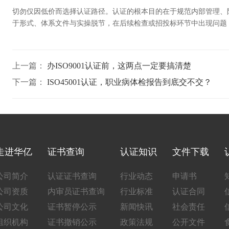
切勿仅因低价而选择认证路径。认证的根本目的在于规范内部管理、
于形式、体系文件与实操脱节，在后续检查或招投标环节中出现问题
上一篇：
办ISO9001认证前，这两点一定要搞清楚
下一篇：
ISO45001认证，职业病体检报告到底交不交？
走进华亿
证书查询
认证知识
文件下载
公司简介
认证证书查询
行业动态
申请书
公司资质
内审员证书查询
行业标准
认证合同
公司文化
证书暂停公示
新闻快讯
社会责任
组织机构
证书撤销公示
政策法规
公开文件