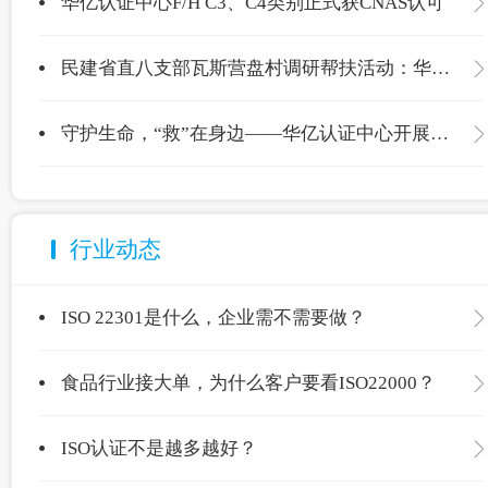
华亿认证中心F/H C3、C4类别正式获CNAS认可
民建省直八支部瓦斯营盘村调研帮扶活动：华亿认证中心爱心捐赠温暖校园
守护生命，“救”在身边——华亿认证中心开展应急救护专项培训
行业动态
ISO 22301是什么，企业需不需要做？
食品行业接大单，为什么客户要看ISO22000？
ISO认证不是越多越好？