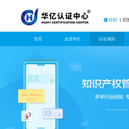
[ 切
桂阳
首页
走进华亿
认证项目