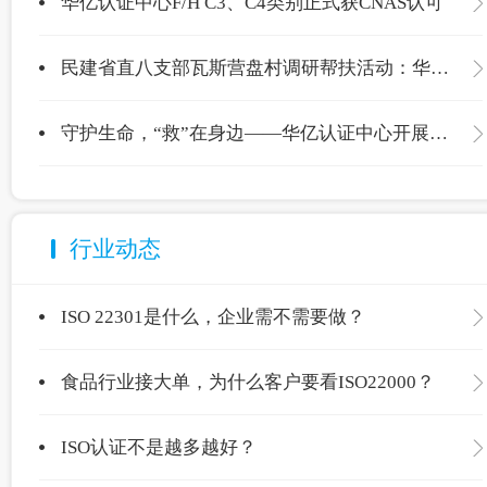
华亿认证中心F/H C3、C4类别正式获CNAS认可
民建省直八支部瓦斯营盘村调研帮扶活动：华亿认证中心爱心捐赠温暖校园
守护生命，“救”在身边——华亿认证中心开展应急救护专项培训
行业动态
ISO 22301是什么，企业需不需要做？
食品行业接大单，为什么客户要看ISO22000？
ISO认证不是越多越好？