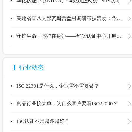
华亿认证中心F/H C3、C4类别正式获CNAS认可
民建省直八支部瓦斯营盘村调研帮扶活动：华亿认证中心爱心捐赠温暖校园
守护生命，“救”在身边——华亿认证中心开展应急救护专项培训
行业动态
ISO 22301是什么，企业需不需要做？
食品行业接大单，为什么客户要看ISO22000？
ISO认证不是越多越好？