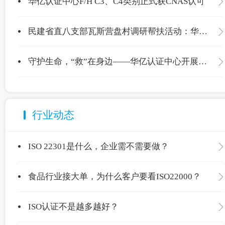
华亿认证中心F/H C3、C4类别正式获CNAS认可
民建省直八支部瓦斯营盘村调研帮扶活动：华亿认证中心爱心捐赠温暖校园
守护生命，“救”在身边——华亿认证中心开展应急救护专项培训
行业动态
ISO 22301是什么，企业需不需要做？
食品行业接大单，为什么客户要看ISO22000？
ISO认证不是越多越好？